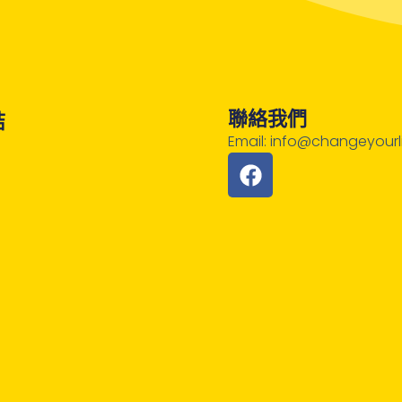
聯絡我們
結
Email: info@changeyourli