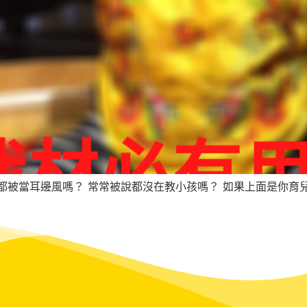
被當耳邊風嗎？ 常常被說都沒在教小孩嗎？ 如果上面是你育兒常