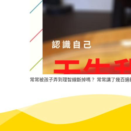
常常被孩子弄到理智線斷掉嗎？ 常常講了幾百遍都