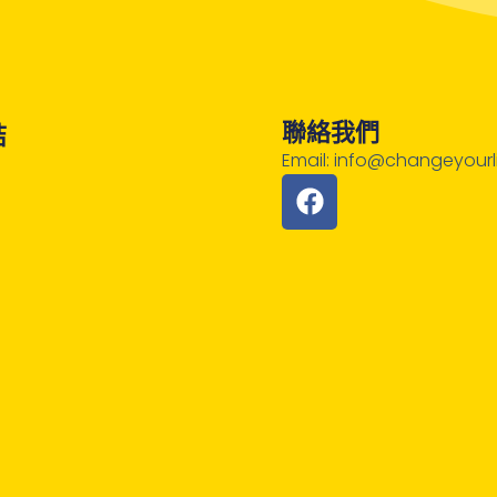
聯絡我們
結
Email: info@changeyourli