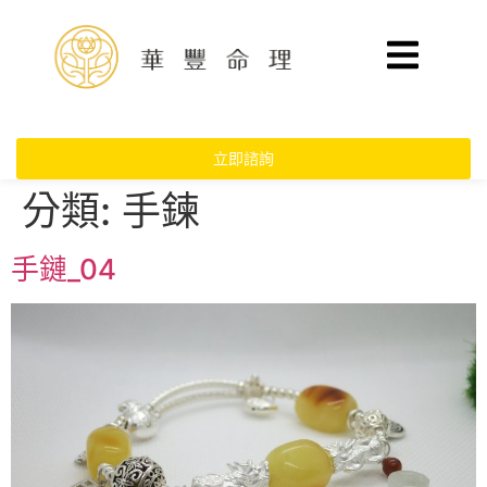
立即諮詢
分類:
手鍊
手鏈_04